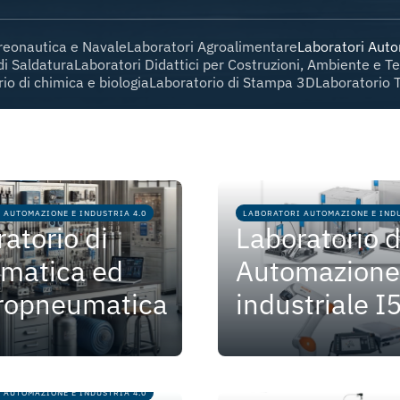
reonautica e Navale
Laboratori Agroalimentare
Laboratori Auto
di Saldatura
Laboratori Didattici per Costruzioni, Ambiente e Te
io di chimica e biologia
Laboratorio di Stampa 3D
Laboratorio 
 AUTOMAZIONE E INDUSTRIA 4.0
LABORATORI AUTOMAZIONE E INDU
atorio di
Laboratorio d
matica ed
Automazione
tropneumatica
industriale I
 AUTOMAZIONE E INDUSTRIA 4.0