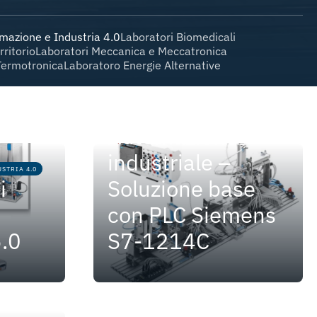
mazione e Industria 4.0
Laboratori Biomedicali
rritorio
Laboratori Meccanica e Meccatronica
Termotronica
Laboratoro Energie Alternative
LABORATORI AUTOMAZIONE E INDUSTRIA 4.0
Laboratorio di
Automazione
industriale –
STRIA 4.0
i
Soluzione base
con PLC Siemens
5.0
S7-1214C