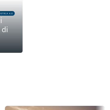
STRIA 4.0
i
 di