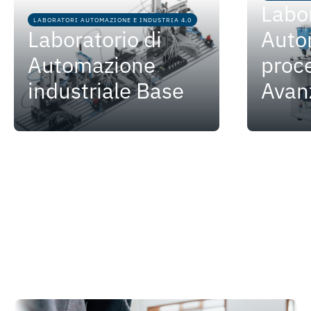
Labor
LABORATORI AUTOMAZIONE E INDUSTRIA 4.0
Laboratorio di
Auto
Automazione
proc
industriale Base
Avan