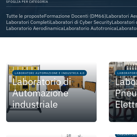
SFOGLIA PER CATEGORIA
Tutte le proposte
Formazione Docenti (DM66)
Laboratori Ae
Laboratori Completi
Laboratori di Cyber Security
Laboratori 
Laboratorio Aerodinamica
Laboratorio Autotronica
Laborator
LABORATORI AUTOMAZIONE E INDUSTRIA 4.0
LABORATORI
Laboratorio di
Labor
Automazione
Pneu
industriale
Elet
LABORATORI