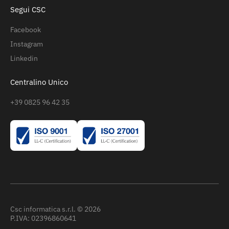
Segui CSC
Facebook
Instagram
Linkedin
Centralino Unico
+39 0825 96 42 35
Csc informatica s.r.l. © 2026
P.IVA: 02396860641