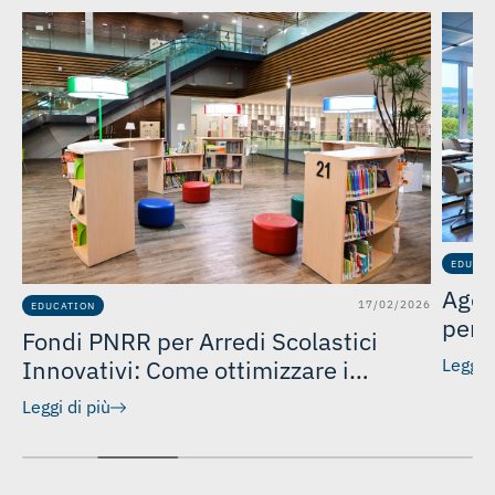
26
EDUCAT
Agen
17/02/2026
EDUCATION
per 
Fondi PNRR per Arredi Scolastici
inno
Innovativi: Come ottimizzare i
Leggi d
finanziamenti per i nidi e le scuole
Leggi di più
dell’infanzia