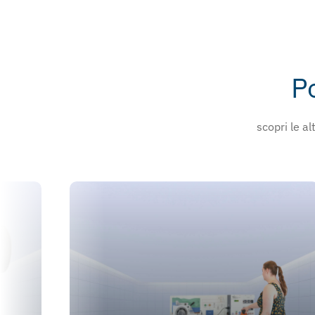
P
scopri le a