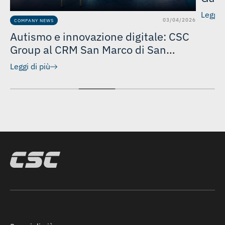
Leggi d
03/04/2026
COMPANY NEWS
Autismo e innovazione digitale: CSC
Group al CRM San Marco di San
Marco dei Cavoti
Leggi di più